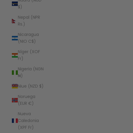
Nauru (AUD
$)
Nepal (NPR
Rs.)
Nicaragua
(NIO C$)
Níger (XOF
Fr)
Nigeria (NGN
₦)
Niue (NZD $)
Noruega
(EUR €)
Nueva
Caledonia
(XPF Fr)