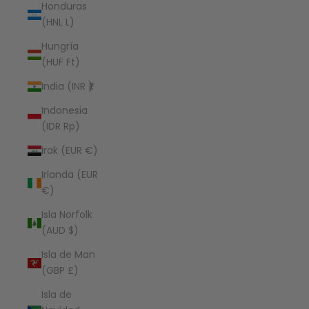
Honduras
(HNL L)
Hungría
(HUF Ft)
India (INR ₹)
Indonesia
(IDR Rp)
Irak (EUR €)
Irlanda (EUR
€)
Isla Norfolk
(AUD $)
Isla de Man
(GBP £)
Isla de