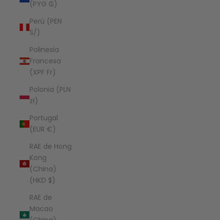
(PYG ₲)
Perú (PEN
S/)
Polinesia
Francesa
(XPF Fr)
Polonia (PLN
zł)
Portugal
(EUR €)
RAE de Hong
Kong
(China)
(HKD $)
RAE de
Macao