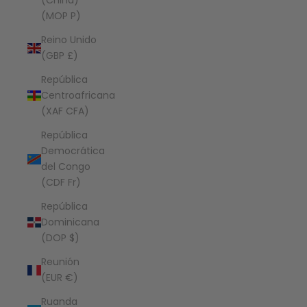
(China)
(MOP P)
Reino Unido
(GBP £)
República
Centroafricana
(XAF CFA)
República
Democrática
del Congo
(CDF Fr)
República
Dominicana
(DOP $)
Reunión
(EUR €)
Ruanda