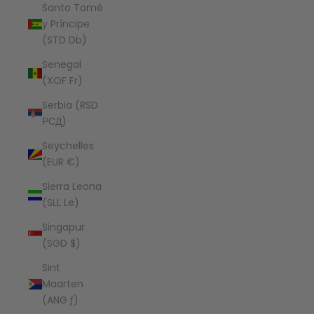
Santo Tomé
y Príncipe
(STD Db)
Senegal
(XOF Fr)
Serbia (RSD
РСД)
Seychelles
(EUR €)
Sierra Leona
(SLL Le)
Singapur
(SGD $)
Sint
Maarten
(ANG ƒ)