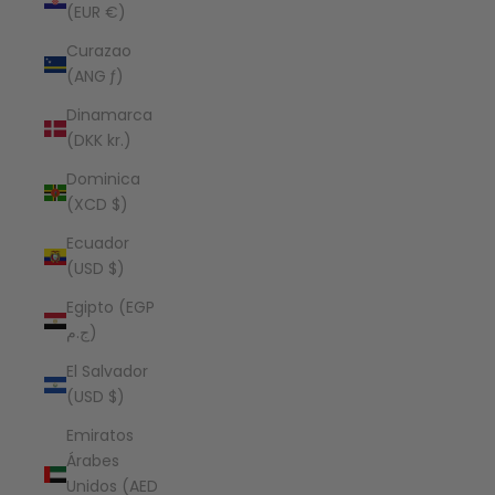
(EUR €)
Curazao
(ANG ƒ)
Dinamarca
(DKK kr.)
Dominica
(XCD $)
Ecuador
(USD $)
Egipto (EGP
ج.م)
El Salvador
(USD $)
Emiratos
Árabes
Unidos (AED