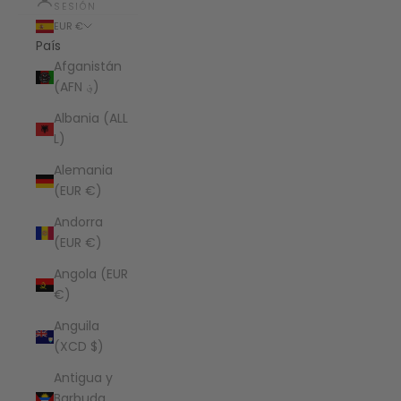
SESIÓN
EUR €
País
Afganistán
(AFN ؋)
Albania (ALL
L)
Alemania
(EUR €)
Andorra
(EUR €)
Angola (EUR
€)
Anguila
(XCD $)
Antigua y
Barbuda