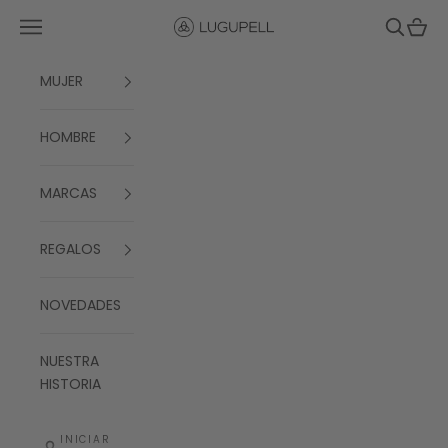
Ir al contenido
Menú
Buscar
Cesta
Lugupell
MUJER
HOMBRE
MARCAS
REGALOS
NOVEDADES
NUESTRA
HISTORIA
INICIAR