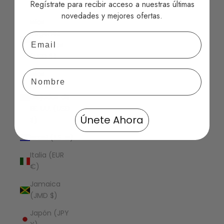
Regístrate para recibir acceso a nuestras últimas
(USD $)
novedades y mejores ofertas.
Islas
Vírgenes
Email
Británicas
(USD $)
Islas
menores
alejadas de
EE. UU. (USD
Únete Ahora
$)
Israel (ILS ₪)
Italia (EUR
€)
Jamaica
(JMD $)
Japón (JPY