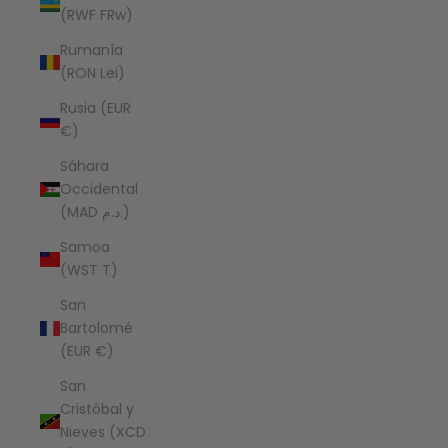
(RWF FRw)
Rumanía
(RON Lei)
Rusia (EUR
€)
Sáhara
Occidental
(MAD د.م.)
Samoa
(WST T)
San
Bartolomé
(EUR €)
San
Cristóbal y
Nieves (XCD