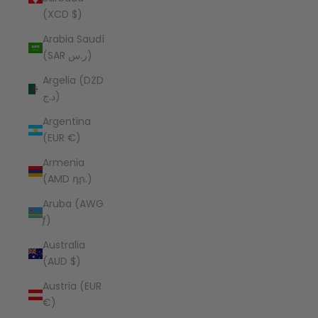
(XCD $)
Arabia Saudí
(SAR ر.س)
Argelia (DZD
د.ج)
Argentina
(EUR €)
Armenia
(AMD դր.)
Aruba (AWG
ƒ)
Australia
(AUD $)
Austria (EUR
€)