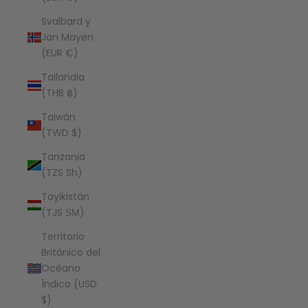
Svalbard y
Jan Mayen
(EUR €)
Tailandia
(THB ฿)
Taiwán
(TWD $)
Tanzania
(TZS Sh)
Tayikistán
(TJS ЅМ)
Territorio
Británico del
Océano
Índico (USD
$)