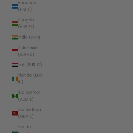
Honduras
(HNL L)
Hungría
(HUF Ft)
India (INR ₹)
Indonesia
(IDR Rp)
Irak (EUR €)
Irlanda (EUR
€)
Isla Norfolk
(AUD $)
Isla de Man
(GBP £)
Isla de