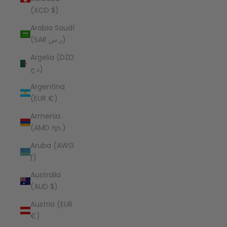
(XCD $)
Arabia Saudí
(SAR ر.س)
Argelia (DZD
د.ج)
Argentina
(EUR €)
Armenia
(AMD դր.)
Aruba (AWG
ƒ)
Australia
(AUD $)
Austria (EUR
€)