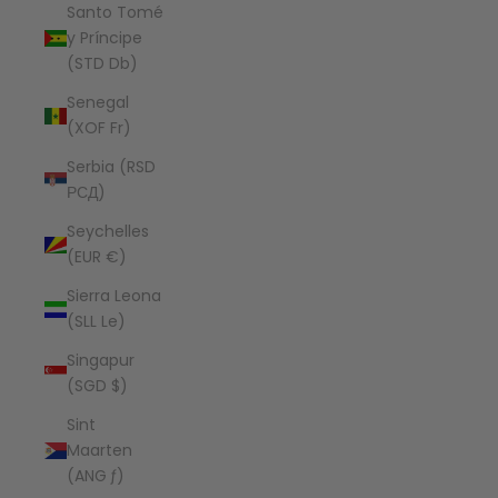
Santo Tomé
y Príncipe
(STD Db)
Senegal
(XOF Fr)
Serbia (RSD
РСД)
Seychelles
(EUR €)
Sierra Leona
(SLL Le)
Singapur
(SGD $)
Sint
Maarten
(ANG ƒ)