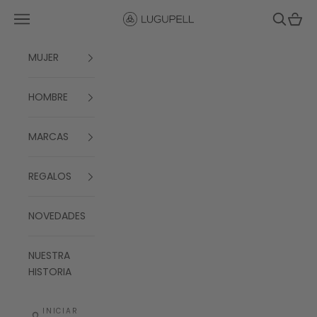
Ir al contenido
Menú
Buscar
Cesta
Lugupell
MUJER
HOMBRE
MARCAS
REGALOS
NOVEDADES
NUESTRA
HISTORIA
INICIAR