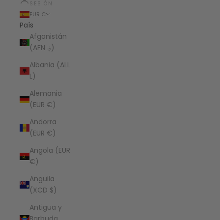
SESIÓN
EUR €
País
Afganistán
(AFN ؋)
Albania (ALL
L)
Alemania
(EUR €)
Andorra
(EUR €)
Angola (EUR
€)
Anguila
(XCD $)
Antigua y
Barbuda