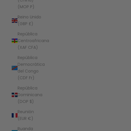
(China)
(MOP P)
Reino Unido
(GBP £)
República
Centroafricana
(XAF CFA)
República
Democrática
del Congo
(CDF Fr)
República
Dominicana
(DOP $)
Reunión
(EUR €)
Ruanda