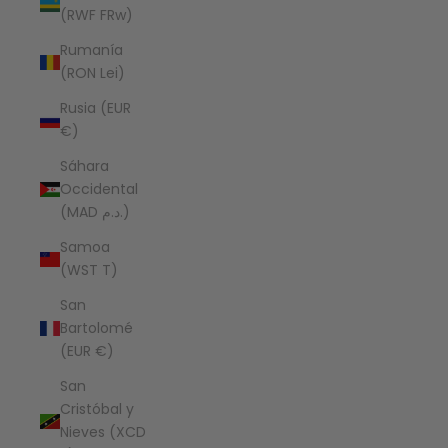
(RWF FRw)
Rumanía
(RON Lei)
Rusia (EUR
€)
Sáhara
Occidental
(MAD د.م.)
Samoa
(WST T)
San
Bartolomé
(EUR €)
San
Cristóbal y
Nieves (XCD