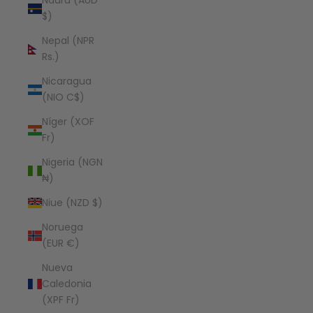
Nauru (AUD
$)
Nepal (NPR
Rs.)
Nicaragua
(NIO C$)
Níger (XOF
Fr)
Nigeria (NGN
₦)
Niue (NZD $)
Noruega
(EUR €)
Nueva
Caledonia
(XPF Fr)