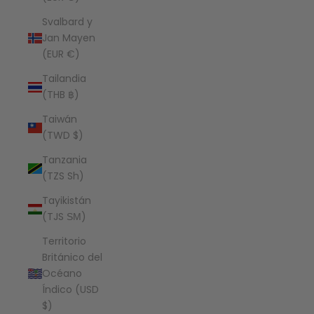
Svalbard y
Jan Mayen
(EUR €)
Tailandia
(THB ฿)
Taiwán
(TWD $)
Tanzania
(TZS Sh)
Tayikistán
(TJS ЅМ)
Territorio
Británico del
Océano
Índico (USD
$)