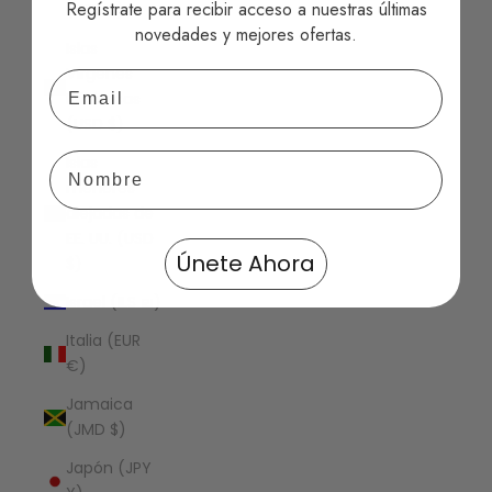
Regístrate para recibir acceso a nuestras últimas
(USD $)
novedades y mejores ofertas.
Islas
Vírgenes
Email
Británicas
(USD $)
Islas
menores
alejadas de
EE. UU. (USD
Únete Ahora
$)
Israel (ILS ₪)
Italia (EUR
€)
Jamaica
(JMD $)
Japón (JPY