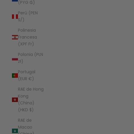
(PYG ₲)
Perú (PEN
S/)
Polinesia
Francesa
(XPF Fr)
Polonia (PLN
zł)
Portugal
(EUR €)
RAE de Hong
Kong
(China)
(HKD $)
RAE de
Macao